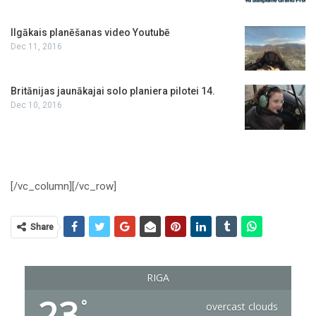
Ilgākais planēšanas video Youtubē
Dec 11, 2016
Britānijas jaunākajai solo planiera pilotei 14.
Dec 10, 2016
[/vc_column][/vc_row]
Share
RIGA
23
°
overcast clouds