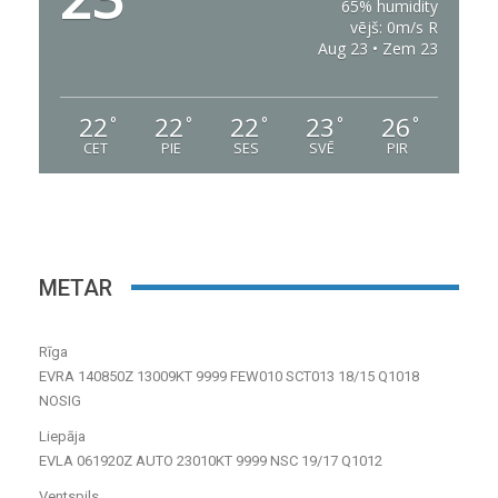
65% humidity
vējš: 0m/s R
Aug 23 • Zem 23
22
22
22
23
26
°
°
°
°
°
CET
PIE
SES
SVĒ
PIR
METAR
Rīga
EVRA 140850Z 13009KT 9999 FEW010 SCT013 18/15 Q1018
NOSIG
Liepāja
EVLA 061920Z AUTO 23010KT 9999 NSC 19/17 Q1012
Ventspils