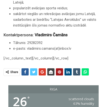
Latvijā;
popularizēt aviācijas sporta veidus;
sakārtot vieglās un rekreācijas aviācijas jomu Latvijā,
sadarboties ar biedrību “Latvijas Aeroklubs” un valsts
institūcijām šīs jomas normatīvo aktu izstrādē.
Kontaktpersona:
Vladimirs Čamāns
Tālrunis: 29282392
e-pasts: vladimirs.camans(at)inbox.lv
[/vc_column_text][/vc_column][/vc_row]
Share
RIGA
26
°
scattered clouds
63% humidity