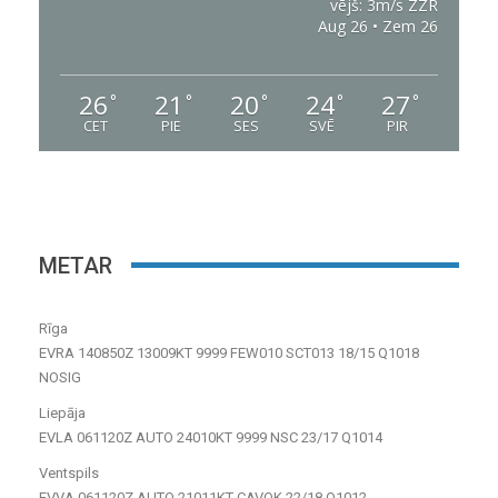
vējš: 3m/s ZZR
Aug 26 • Zem 26
26
21
20
24
27
°
°
°
°
°
CET
PIE
SES
SVĒ
PIR
METAR
Rīga
EVRA 140850Z 13009KT 9999 FEW010 SCT013 18/15 Q1018
NOSIG
Liepāja
EVLA 061120Z AUTO 24010KT 9999 NSC 23/17 Q1014
Ventspils
EVVA 061120Z AUTO 21011KT CAVOK 22/18 Q1012